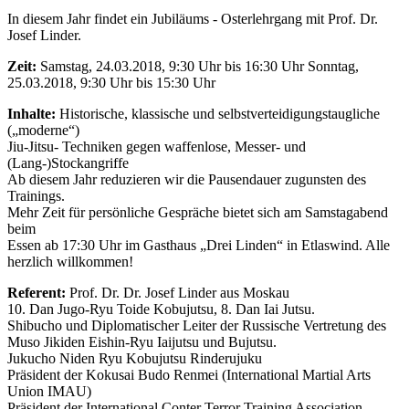
In diesem Jahr findet ein Jubiläums - Osterlehrgang mit Prof. Dr.
Josef Linder.
Zeit:
Samstag, 24.03.2018, 9:30 Uhr bis 16:30 Uhr Sonntag,
25.03.2018, 9:30 Uhr bis 15:30 Uhr
Inhalte:
Historische, klassische und selbstverteidigungstaugliche
(„moderne“)
Jiu-Jitsu- Techniken gegen waffenlose, Messer- und
(Lang-)Stockangriffe
Ab diesem Jahr reduzieren wir die Pausendauer zugunsten des
Trainings.
Mehr Zeit für persönliche Gespräche bietet sich am Samstagabend
beim
Essen ab 17:30 Uhr im Gasthaus „Drei Linden“ in Etlaswind. Alle
herzlich willkommen!
Referent:
Prof. Dr. Dr. Josef Linder aus Moskau
10. Dan Jugo-Ryu Toide Kobujutsu, 8. Dan Iai Jutsu.
Shibucho und Diplomatischer Leiter der Russische Vertretung des
Muso Jikiden Eishin-Ryu Iaijutsu und Bujutsu.
Jukucho Niden Ryu Kobujutsu Rinderujuku
Präsident der Kokusai Budo Renmei (International Martial Arts
Union IMAU)
Präsident der International Conter Terror Training Association