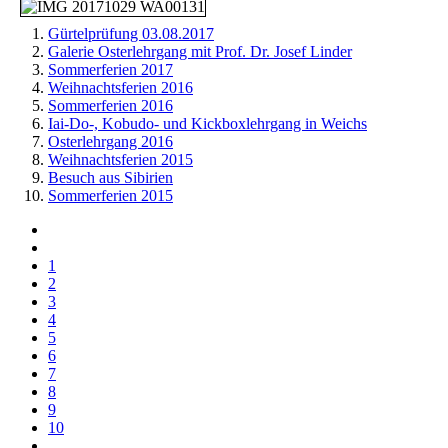
Gürtelprüfung 03.08.2017
Galerie Osterlehrgang mit Prof. Dr. Josef Linder
Sommerferien 2017
Weihnachtsferien 2016
Sommerferien 2016
Iai-Do-, Kobudo- und Kickboxlehrgang in Weichs
Osterlehrgang 2016
Weihnachtsferien 2015
Besuch aus Sibirien
Sommerferien 2015
1
2
3
4
5
6
7
8
9
10