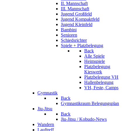
II. Mannschaft
III. Mannschaft
Jugend Großfeld
Jugend Kompaktfeld
Jugend Kleinfeld
Bambini
Senioren
Schiedsrichter
Spiele + Platzbelegung
Back
Alle Spiele
Heimspiele
Platzbelegung
Kieswerk
Platzbelegung VH
Hallenbelegung
VH, Feste, Camps
Gymnastik
Back
Gymnastikraum Belegungsplan
Jiu-Jitsu
Back
Jiu-Jitsu / Kobudo-News
Wandern
Lauftreff