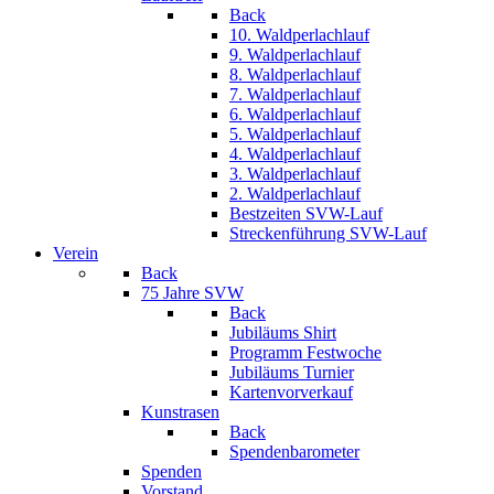
Back
10. Waldperlachlauf
9. Waldperlachlauf
8. Waldperlachlauf
7. Waldperlachlauf
6. Waldperlachlauf
5. Waldperlachlauf
4. Waldperlachlauf
3. Waldperlachlauf
2. Waldperlachlauf
Bestzeiten SVW-Lauf
Streckenführung SVW-Lauf
Verein
Back
75 Jahre SVW
Back
Jubiläums Shirt
Programm Festwoche
Jubiläums Turnier
Kartenvorverkauf
Kunstrasen
Back
Spendenbarometer
Spenden
Vorstand