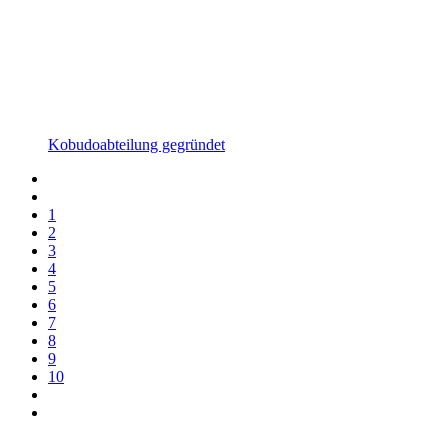
Kobudoabteilung gegründet
1
2
3
4
5
6
7
8
9
10