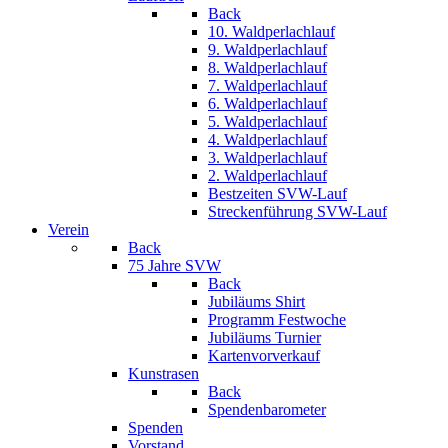
Back
10. Waldperlachlauf
9. Waldperlachlauf
8. Waldperlachlauf
7. Waldperlachlauf
6. Waldperlachlauf
5. Waldperlachlauf
4. Waldperlachlauf
3. Waldperlachlauf
2. Waldperlachlauf
Bestzeiten SVW-Lauf
Streckenführung SVW-Lauf
Verein
Back
75 Jahre SVW
Back
Jubiläums Shirt
Programm Festwoche
Jubiläums Turnier
Kartenvorverkauf
Kunstrasen
Back
Spendenbarometer
Spenden
Vorstand