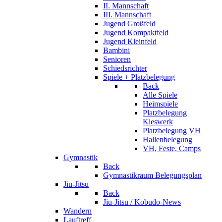
II. Mannschaft
III. Mannschaft
Jugend Großfeld
Jugend Kompaktfeld
Jugend Kleinfeld
Bambini
Senioren
Schiedsrichter
Spiele + Platzbelegung
Back
Alle Spiele
Heimspiele
Platzbelegung
Kieswerk
Platzbelegung VH
Hallenbelegung
VH, Feste, Camps
Gymnastik
Back
Gymnastikraum Belegungsplan
Jiu-Jitsu
Back
Jiu-Jitsu / Kobudo-News
Wandern
Lauftreff