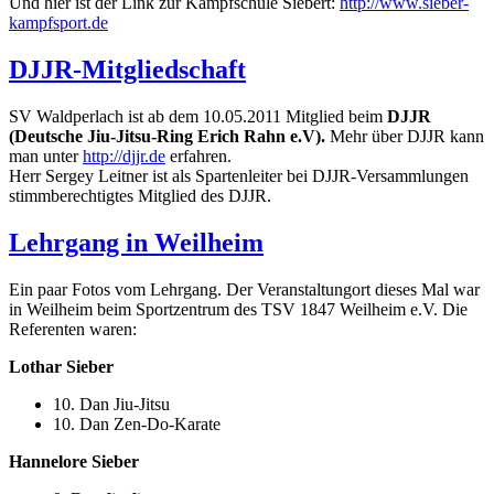
Und hier ist der Link zur Kampfschule Siebert:
http://www.sieber-
kampfsport.de
DJJR-Mitgliedschaft
SV Waldperlach ist ab dem 10.05.2011 Mitglied beim
DJJR
(Deutsche Jiu-Jitsu-Ring Erich Rahn e.V).
Mehr über DJJR kann
man unter
http://djjr.de
erfahren.
Herr Sergey Leitner ist als Spartenleiter bei DJJR-Versammlungen
stimmberechtigtes Mitglied des DJJR.
Lehrgang in Weilheim
Ein paar Fotos vom Lehrgang. Der Veranstaltungort dieses Mal war
in Weilheim beim Sportzentrum des TSV 1847 Weilheim e.V. Die
Referenten waren:
Lothar Sieber
10. Dan Jiu-Jitsu
10. Dan Zen-Do-Karate
Hannelore Sieber