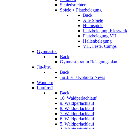
Schiedsrichter
Spiele + Platzbelegung
Back
Alle Spiele
Heimspiele
Platzbelegung Kieswerk
Platzbelegung VH
Hallenbelegung
VH, Feste, Camps
Gymnastik
Back
Gymnastikraum Belegungsplan
Jiu-Jitsu
Back
Jiu-Jitsu / Kobudo-News
Wandern
Lauftreff
Back
10. Waldperlachlauf
9. Waldperlachlauf
8. Waldperlachlauf
7. Waldperlachlauf
6. Waldperlachlauf
5. Waldperlachlauf