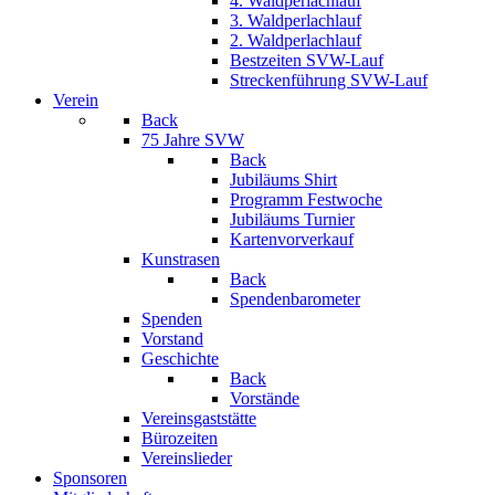
4. Waldperlachlauf
3. Waldperlachlauf
2. Waldperlachlauf
Bestzeiten SVW-Lauf
Streckenführung SVW-Lauf
Verein
Back
75 Jahre SVW
Back
Jubiläums Shirt
Programm Festwoche
Jubiläums Turnier
Kartenvorverkauf
Kunstrasen
Back
Spendenbarometer
Spenden
Vorstand
Geschichte
Back
Vorstände
Vereinsgaststätte
Bürozeiten
Vereinslieder
Sponsoren