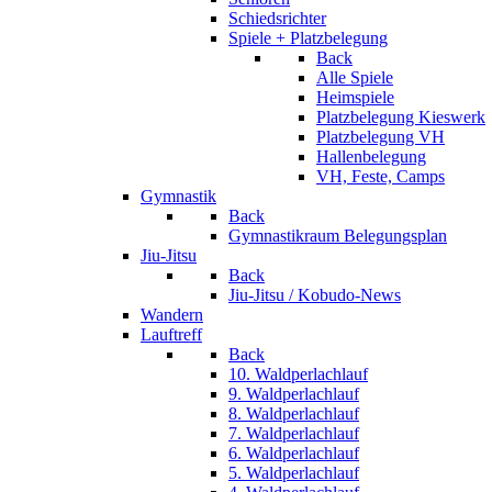
Schiedsrichter
Spiele + Platzbelegung
Back
Alle Spiele
Heimspiele
Platzbelegung Kieswerk
Platzbelegung VH
Hallenbelegung
VH, Feste, Camps
Gymnastik
Back
Gymnastikraum Belegungsplan
Jiu-Jitsu
Back
Jiu-Jitsu / Kobudo-News
Wandern
Lauftreff
Back
10. Waldperlachlauf
9. Waldperlachlauf
8. Waldperlachlauf
7. Waldperlachlauf
6. Waldperlachlauf
5. Waldperlachlauf