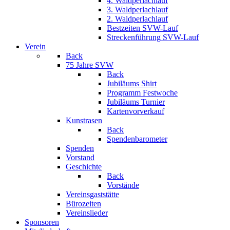
4. Waldperlachlauf
3. Waldperlachlauf
2. Waldperlachlauf
Bestzeiten SVW-Lauf
Streckenführung SVW-Lauf
Verein
Back
75 Jahre SVW
Back
Jubiläums Shirt
Programm Festwoche
Jubiläums Turnier
Kartenvorverkauf
Kunstrasen
Back
Spendenbarometer
Spenden
Vorstand
Geschichte
Back
Vorstände
Vereinsgaststätte
Bürozeiten
Vereinslieder
Sponsoren