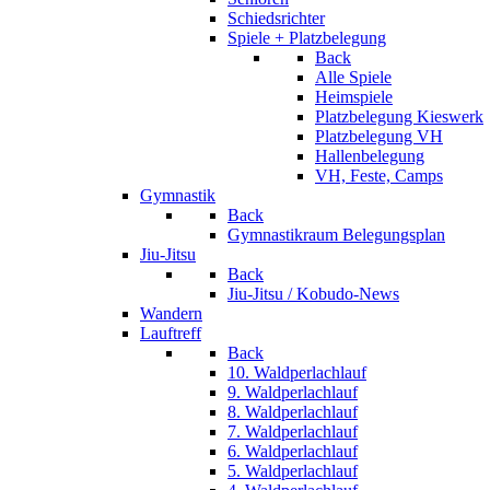
Schiedsrichter
Spiele + Platzbelegung
Back
Alle Spiele
Heimspiele
Platzbelegung Kieswerk
Platzbelegung VH
Hallenbelegung
VH, Feste, Camps
Gymnastik
Back
Gymnastikraum Belegungsplan
Jiu-Jitsu
Back
Jiu-Jitsu / Kobudo-News
Wandern
Lauftreff
Back
10. Waldperlachlauf
9. Waldperlachlauf
8. Waldperlachlauf
7. Waldperlachlauf
6. Waldperlachlauf
5. Waldperlachlauf