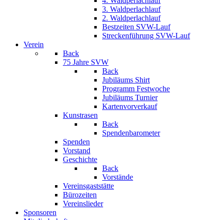
4. Waldperlachlauf
3. Waldperlachlauf
2. Waldperlachlauf
Bestzeiten SVW-Lauf
Streckenführung SVW-Lauf
Verein
Back
75 Jahre SVW
Back
Jubiläums Shirt
Programm Festwoche
Jubiläums Turnier
Kartenvorverkauf
Kunstrasen
Back
Spendenbarometer
Spenden
Vorstand
Geschichte
Back
Vorstände
Vereinsgaststätte
Bürozeiten
Vereinslieder
Sponsoren