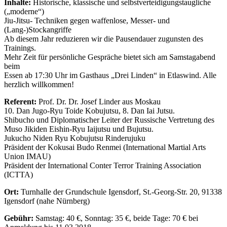
Inhalte:
Historische, klassische und selbstverteidigungstaugliche
(„moderne“)
Jiu-Jitsu- Techniken gegen waffenlose, Messer- und
(Lang-)Stockangriffe
Ab diesem Jahr reduzieren wir die Pausendauer zugunsten des
Trainings.
Mehr Zeit für persönliche Gespräche bietet sich am Samstagabend
beim
Essen ab 17:30 Uhr im Gasthaus „Drei Linden“ in Etlaswind. Alle
herzlich willkommen!
Referent:
Prof. Dr. Dr. Josef Linder aus Moskau
10. Dan Jugo-Ryu Toide Kobujutsu, 8. Dan Iai Jutsu.
Shibucho und Diplomatischer Leiter der Russische Vertretung des
Muso Jikiden Eishin-Ryu Iaijutsu und Bujutsu.
Jukucho Niden Ryu Kobujutsu Rinderujuku
Präsident der Kokusai Budo Renmei (International Martial Arts
Union IMAU)
Präsident der International Conter Terror Training Association
(ICTTA)
Ort:
Turnhalle der Grundschule Igensdorf, St.-Georg-Str. 20, 91338
Igensdorf (nahe Nürnberg)
Gebühr:
Samstag: 40 €, Sonntag: 35 €, beide Tage: 70 € bei