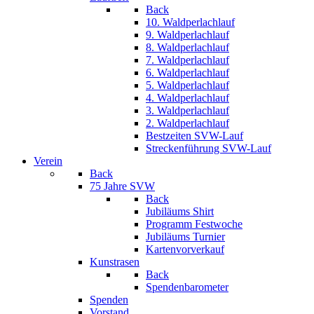
Back
10. Waldperlachlauf
9. Waldperlachlauf
8. Waldperlachlauf
7. Waldperlachlauf
6. Waldperlachlauf
5. Waldperlachlauf
4. Waldperlachlauf
3. Waldperlachlauf
2. Waldperlachlauf
Bestzeiten SVW-Lauf
Streckenführung SVW-Lauf
Verein
Back
75 Jahre SVW
Back
Jubiläums Shirt
Programm Festwoche
Jubiläums Turnier
Kartenvorverkauf
Kunstrasen
Back
Spendenbarometer
Spenden
Vorstand