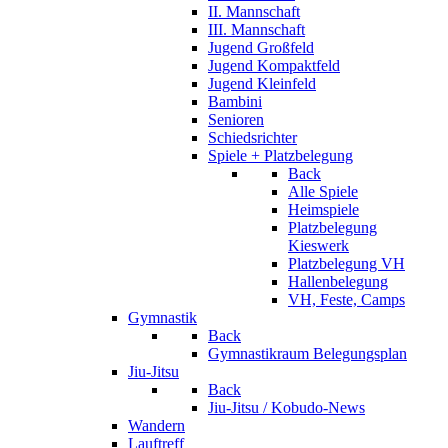
II. Mannschaft
III. Mannschaft
Jugend Großfeld
Jugend Kompaktfeld
Jugend Kleinfeld
Bambini
Senioren
Schiedsrichter
Spiele + Platzbelegung
Back
Alle Spiele
Heimspiele
Platzbelegung
Kieswerk
Platzbelegung VH
Hallenbelegung
VH, Feste, Camps
Gymnastik
Back
Gymnastikraum Belegungsplan
Jiu-Jitsu
Back
Jiu-Jitsu / Kobudo-News
Wandern
Lauftreff