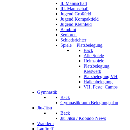
II. Mannschaft
III. Mannschaft
Jugend Großfeld
Jugend Kompaktfeld
Jugend Kleinfeld
Bambini
Senioren
Schiedsrichter
Spiele + Platzbelegung
Back
Alle Spiele
Heimspiele
Platzbelegung
Kieswerk
Platzbelegung VH
Hallenbelegung
VH, Feste, Camps
Gymnastik
Back
Gymnastikraum Belegungsplan
Jiu-Jitsu
Back
Jiu-Jitsu / Kobudo-News
Wandern
Lauftreff