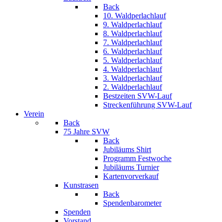
Back
10. Waldperlachlauf
9. Waldperlachlauf
8. Waldperlachlauf
7. Waldperlachlauf
6. Waldperlachlauf
5. Waldperlachlauf
4. Waldperlachlauf
3. Waldperlachlauf
2. Waldperlachlauf
Bestzeiten SVW-Lauf
Streckenführung SVW-Lauf
Verein
Back
75 Jahre SVW
Back
Jubiläums Shirt
Programm Festwoche
Jubiläums Turnier
Kartenvorverkauf
Kunstrasen
Back
Spendenbarometer
Spenden
Vorstand