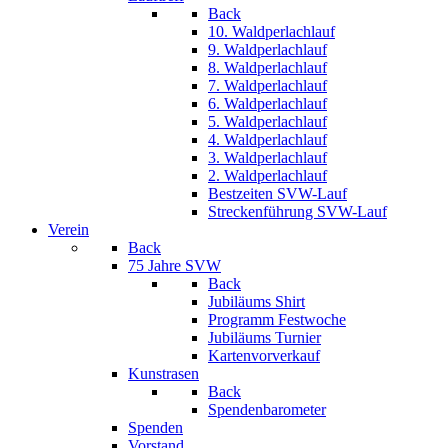
Back
10. Waldperlachlauf
9. Waldperlachlauf
8. Waldperlachlauf
7. Waldperlachlauf
6. Waldperlachlauf
5. Waldperlachlauf
4. Waldperlachlauf
3. Waldperlachlauf
2. Waldperlachlauf
Bestzeiten SVW-Lauf
Streckenführung SVW-Lauf
Verein
Back
75 Jahre SVW
Back
Jubiläums Shirt
Programm Festwoche
Jubiläums Turnier
Kartenvorverkauf
Kunstrasen
Back
Spendenbarometer
Spenden
Vorstand