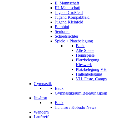
II. Mannschaft
III. Mannschaft
Jugend Großfeld
Jugend Kompaktfeld
Jugend Kleinfeld
Bambini
Senioren
Schiedsrichter
Spiele + Platzbelegung
Back
Alle Spiele
Heimspiele
Platzbelegung
Kieswerk
Platzbelegung VH
Hallenbelegung
VH, Feste, Camps
Gymnastik
Back
Gymnastikraum Belegungsplan
Jiu-Jitsu
Back
Jiu-Jitsu / Kobudo-News
Wandern
Lauftreff