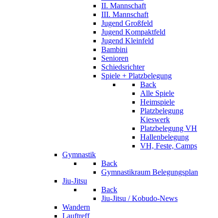
II. Mannschaft
III. Mannschaft
Jugend Großfeld
Jugend Kompaktfeld
Jugend Kleinfeld
Bambini
Senioren
Schiedsrichter
Spiele + Platzbelegung
Back
Alle Spiele
Heimspiele
Platzbelegung
Kieswerk
Platzbelegung VH
Hallenbelegung
VH, Feste, Camps
Gymnastik
Back
Gymnastikraum Belegungsplan
Jiu-Jitsu
Back
Jiu-Jitsu / Kobudo-News
Wandern
Lauftreff