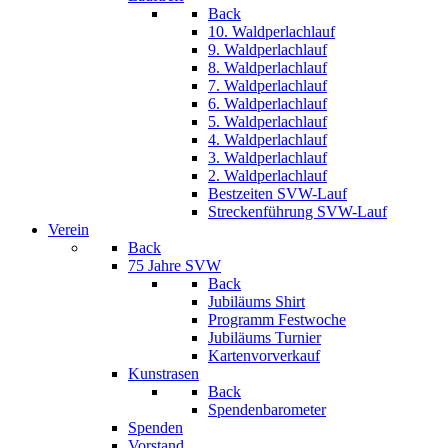
Back
10. Waldperlachlauf
9. Waldperlachlauf
8. Waldperlachlauf
7. Waldperlachlauf
6. Waldperlachlauf
5. Waldperlachlauf
4. Waldperlachlauf
3. Waldperlachlauf
2. Waldperlachlauf
Bestzeiten SVW-Lauf
Streckenführung SVW-Lauf
Verein
Back
75 Jahre SVW
Back
Jubiläums Shirt
Programm Festwoche
Jubiläums Turnier
Kartenvorverkauf
Kunstrasen
Back
Spendenbarometer
Spenden
Vorstand