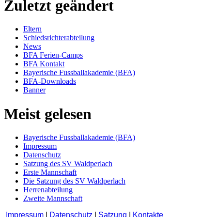
Zuletzt geändert
Eltern
Schiedsrichterabteilung
News
BFA Ferien-Camps
BFA Kontakt
Bayerische Fussballakademie (BFA)
BFA-Downloads
Banner
Meist gelesen
Bayerische Fussballakademie (BFA)
Impressum
Datenschutz
Satzung des SV Waldperlach
Erste Mannschaft
Die Satzung des SV Waldperlach
Herrenabteilung
Zweite Mannschaft
Impressum
|
Datenschutz
|
Satzung
|
Kontakte