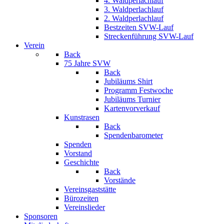
4. Waldperlachlauf
3. Waldperlachlauf
2. Waldperlachlauf
Bestzeiten SVW-Lauf
Streckenführung SVW-Lauf
Verein
Back
75 Jahre SVW
Back
Jubiläums Shirt
Programm Festwoche
Jubiläums Turnier
Kartenvorverkauf
Kunstrasen
Back
Spendenbarometer
Spenden
Vorstand
Geschichte
Back
Vorstände
Vereinsgaststätte
Bürozeiten
Vereinslieder
Sponsoren