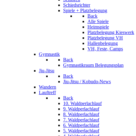
Schiedsrichter
Spiele + Platzbelegung
Back
Alle Spiele
Heimspiele
Platzbelegung Kieswerk
Platzbelegung VH
Hallenbelegung
VH, Feste, Camps
Gymnastik
Back
Gymnastikraum Belegungsplan
Jiu-Jitsu
Back
Jiu-Jitsu / Kobudo-News
Wandern
Lauftreff
Back
10. Waldperlachlauf
9. Waldperlachlauf
8. Waldperlachlauf
7. Waldperlachlauf
6. Waldperlachlauf
5. Waldperlachlauf