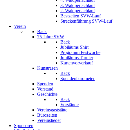
4. Waldperlachlauf
3. Waldperlachlauf
2. Waldperlachlauf
Bestzeiten SVW-Lauf
Streckenführung SVW-Lauf
Verein
Back
75 Jahre SVW
Back
Jubiläums Shirt
Programm Festwoche
Jubiläums Turnier
Kartenvorverkauf
Kunstrasen
Back
Spendenbarometer
Spenden
Vorstand
Geschichte
Back
Vorstände
Vereinsgaststätte
Bürozeiten
Vereinslieder
Sponsoren