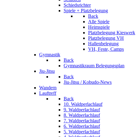
Schiedsrichter
Spiele + Platzbelegung
Back
Alle Spiele
Heimspiele
Platzbelegung Kieswerk
Platzbelegung VH
Hallenbelegung
VH, Feste, Camps
Gymnastik
Back
Gymnastikraum Belegungsplan
Jiu-Jitsu
Back
Jiu-Jitsu / Kobudo-News
Wandern
Lauftreff
Back
10. Waldperlachlauf
9. Waldperlachlauf
8. Waldperlachlauf
7. Waldperlachlauf
6. Waldperlachlauf
5. Waldperlachlauf