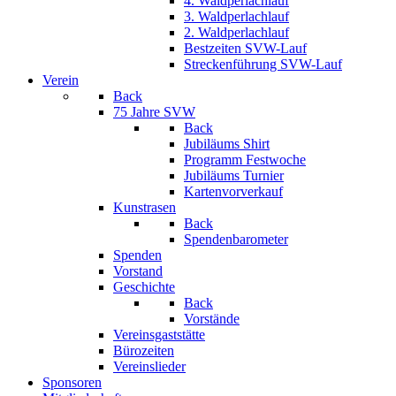
4. Waldperlachlauf
3. Waldperlachlauf
2. Waldperlachlauf
Bestzeiten SVW-Lauf
Streckenführung SVW-Lauf
Verein
Back
75 Jahre SVW
Back
Jubiläums Shirt
Programm Festwoche
Jubiläums Turnier
Kartenvorverkauf
Kunstrasen
Back
Spendenbarometer
Spenden
Vorstand
Geschichte
Back
Vorstände
Vereinsgaststätte
Bürozeiten
Vereinslieder
Sponsoren