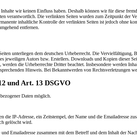
n Inhalte wir keinen Einfluss haben. Deshalb können wir für diese fre
 Seiten verantwortlich. Die verlinkten Seiten wurden zum Zeitpunkt der
manente inhaltliche Kontrolle der verlinkten Seiten ist jedoch ohne ko
umgehend entfernen.
n Seiten unterliegen dem deutschen Urheberrecht. Die Vervielfältigung,
 jeweiligen Autors bzw. Erstellers. Downloads und Kopien dieser Seite
n, werden die Urheberrechte Dritter beachtet. Insbesondere werden Inhal
tsprechenden Hinweis. Bei Bekanntwerden von Rechtsverletzungen wer
 12 und Art. 13 DSGVO
enbezogener Daten möglich.
en die IP-Adresse, ein Zeitstempel, der Name und die Emailadresse zu
ch gelöscht wird.
d Emailadresse zusammen mit dem Betreff und dem Inhalt der Nachric