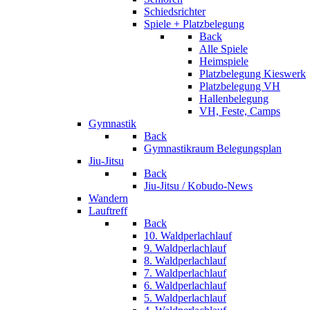
Schiedsrichter
Spiele + Platzbelegung
Back
Alle Spiele
Heimspiele
Platzbelegung Kieswerk
Platzbelegung VH
Hallenbelegung
VH, Feste, Camps
Gymnastik
Back
Gymnastikraum Belegungsplan
Jiu-Jitsu
Back
Jiu-Jitsu / Kobudo-News
Wandern
Lauftreff
Back
10. Waldperlachlauf
9. Waldperlachlauf
8. Waldperlachlauf
7. Waldperlachlauf
6. Waldperlachlauf
5. Waldperlachlauf