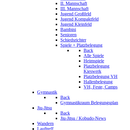
II. Mannschaft
III. Mannschaft
Jugend Großfeld
Jugend Kompaktfeld
Jugend Kleinfeld
Bambini
Senioren
Schiedsrichter
Spiele + Platzbelegung
Back
Alle Spiele
Heimspiele
Platzbelegung
Kieswerk
Platzbelegung VH
Hallenbelegung
VH, Feste, Camps
Gymnastik
Back
Gymnastikraum Belegungsplan
Jiu-Jitsu
Back
Jiu-Jitsu / Kobudo-News
Wandern
Lauftreff