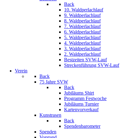
Back
10. Waldperlachlauf
9. Waldperlachlauf
8. Waldperlachlauf
7. Waldperlachlauf
6. Waldperlachlauf
5. Waldperlachlauf
4. Waldperlachlauf
3. Waldperlachlauf
2. Waldperlachlauf
Bestzeiten SVW-Lauf
Streckenführung SVW-Lauf
Verein
Back
75 Jahre SVW
Back
Jubiläums Shirt
Programm Festwoche
Jubiläums Turnier
Kartenvorverkauf
Kunstrasen
Back
Spendenbarometer
Spenden
Vorstand