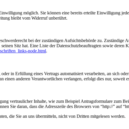
nwilligung möglich. Sie können eine bereits erteilte Einwilligung jede
itung bleibt vom Widerruf unberührt.
eschwerderecht bei der zuständigen Aufsichtsbehörde zu. Zuständige Au
n seinen Sitz hat. Eine Liste der Datenschutzbeauftragten sowie dere
schriften_links-node.html
.
oder in Erfüllung eines Vertrags automatisiert verarbeiten, an sich od
n einen anderen Verantwortlichen verlangen, erfolgt dies nur, soweit e
ung vertraulicher Inhalte, wie zum Beispiel Antragsformulare zum Beitri
en Sie daran, dass die Adresszeile des Browsers von “http://” auf “ht
en, die Sie an uns übermitteln, nicht von Dritten mitgelesen werden.