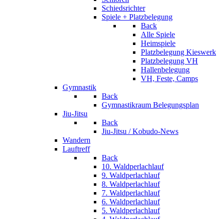
Schiedsrichter
Spiele + Platzbelegung
Back
Alle Spiele
Heimspiele
Platzbelegung Kieswerk
Platzbelegung VH
Hallenbelegung
VH, Feste, Camps
Gymnastik
Back
Gymnastikraum Belegungsplan
Jiu-Jitsu
Back
Jiu-Jitsu / Kobudo-News
Wandern
Lauftreff
Back
10. Waldperlachlauf
9. Waldperlachlauf
8. Waldperlachlauf
7. Waldperlachlauf
6. Waldperlachlauf
5. Waldperlachlauf