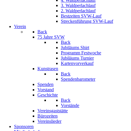
4. Waldperlachlauf
3. Waldperlachlauf
2. Waldperlachlauf
Bestzeiten SVW-Lauf
Streckenführung SVW-Lauf
Verein
Back
75 Jahre SVW
Back
Jubiläums Shirt
Programm Festwoche
Jubiläums Turnier
Kartenvorverkauf
Kunstrasen
Back
Spendenbarometer
Spenden
Vorstand
Geschichte
Back
Vorstände
Vereinsgaststätte
Bürozeiten
Vereinslieder
Sponsoren