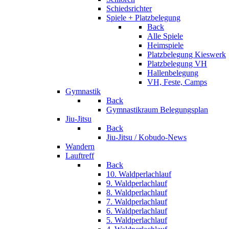
Schiedsrichter
Spiele + Platzbelegung
Back
Alle Spiele
Heimspiele
Platzbelegung Kieswerk
Platzbelegung VH
Hallenbelegung
VH, Feste, Camps
Gymnastik
Back
Gymnastikraum Belegungsplan
Jiu-Jitsu
Back
Jiu-Jitsu / Kobudo-News
Wandern
Lauftreff
Back
10. Waldperlachlauf
9. Waldperlachlauf
8. Waldperlachlauf
7. Waldperlachlauf
6. Waldperlachlauf
5. Waldperlachlauf