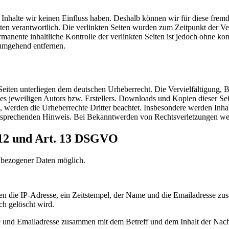
n Inhalte wir keinen Einfluss haben. Deshalb können wir für diese fre
 Seiten verantwortlich. Die verlinkten Seiten wurden zum Zeitpunkt der
manente inhaltliche Kontrolle der verlinkten Seiten ist jedoch ohne ko
umgehend entfernen.
n Seiten unterliegen dem deutschen Urheberrecht. Die Vervielfältigung,
 jeweiligen Autors bzw. Erstellers. Downloads und Kopien dieser Seite
n, werden die Urheberrechte Dritter beachtet. Insbesondere werden Inhal
tsprechenden Hinweis. Bei Bekanntwerden von Rechtsverletzungen wer
 12 und Art. 13 DSGVO
enbezogener Daten möglich.
en die IP-Adresse, ein Zeitstempel, der Name und die Emailadresse zu
ch gelöscht wird.
d Emailadresse zusammen mit dem Betreff und dem Inhalt der Nachric