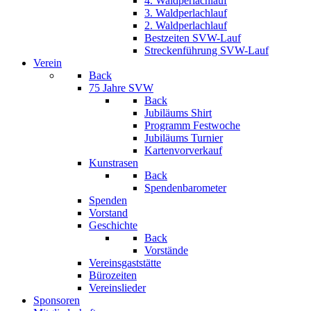
4. Waldperlachlauf
3. Waldperlachlauf
2. Waldperlachlauf
Bestzeiten SVW-Lauf
Streckenführung SVW-Lauf
Verein
Back
75 Jahre SVW
Back
Jubiläums Shirt
Programm Festwoche
Jubiläums Turnier
Kartenvorverkauf
Kunstrasen
Back
Spendenbarometer
Spenden
Vorstand
Geschichte
Back
Vorstände
Vereinsgaststätte
Bürozeiten
Vereinslieder
Sponsoren