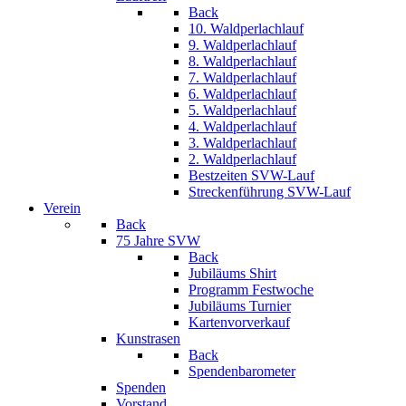
Back
10. Waldperlachlauf
9. Waldperlachlauf
8. Waldperlachlauf
7. Waldperlachlauf
6. Waldperlachlauf
5. Waldperlachlauf
4. Waldperlachlauf
3. Waldperlachlauf
2. Waldperlachlauf
Bestzeiten SVW-Lauf
Streckenführung SVW-Lauf
Verein
Back
75 Jahre SVW
Back
Jubiläums Shirt
Programm Festwoche
Jubiläums Turnier
Kartenvorverkauf
Kunstrasen
Back
Spendenbarometer
Spenden
Vorstand