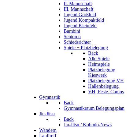
II. Mannschaft
III. Mannschaft
Jugend Großfeld
Jugend Kompaktfeld
Jugend Kleinfeld
Bambini
Senioren
Schiedsrichter
Spiele + Platzbelegung
Back
Alle Spiele
Heimspiele
Platzbelegung
Kieswerk
Platzbelegung VH
Hallenbelegung
VH, Feste, Camps
Gymnastik
Back
Gymnastikraum Belegungsplan
Jiu-Jitsu
Back
Jiu-Jitsu / Kobudo-News
Wandern
Lauftreff