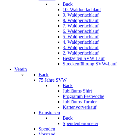
Back
10. Waldperlachlauf
9. Waldperlachlauf
8. Waldperlachlauf
7. Waldperlachlauf
6. Waldperlachlauf
5. Waldperlachlauf
4. Waldperlachlauf
3. Waldperlachlauf
2. Waldperlachlauf
Bestzeiten SVW-Lauf
Streckenführung SVW-Lauf
Verein
Back
75 Jahre SVW
Back
Jubiläums Shirt
Programm Festwoche
Jubiläums Turnier
Kartenvorverkauf
Kunstrasen
Back
Spendenbarometer
Spenden
Vorstand