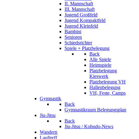
II. Mannschaft
III. Mannschaft
Jugend Großfeld
Jugend Kompaktfeld
Jugend Kleinfeld
Bambini
Senioren
Schiedsrichter
Spiele + Platzbelegung
Back
Alle Spiele
Heimspiele
Platzbelegung
Kieswerk
Platzbelegung VH
Hallenbelegung
VH, Feste, Camps
Gymnastik
Back
Gymnastikraum Belegungsplan
Jiu-Jitsu
Back
Jiu-Jitsu / Kobudo-News
Wandern
Lauftreff