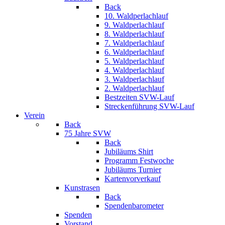
Back
10. Waldperlachlauf
9. Waldperlachlauf
8. Waldperlachlauf
7. Waldperlachlauf
6. Waldperlachlauf
5. Waldperlachlauf
4. Waldperlachlauf
3. Waldperlachlauf
2. Waldperlachlauf
Bestzeiten SVW-Lauf
Streckenführung SVW-Lauf
Verein
Back
75 Jahre SVW
Back
Jubiläums Shirt
Programm Festwoche
Jubiläums Turnier
Kartenvorverkauf
Kunstrasen
Back
Spendenbarometer
Spenden
Vorstand