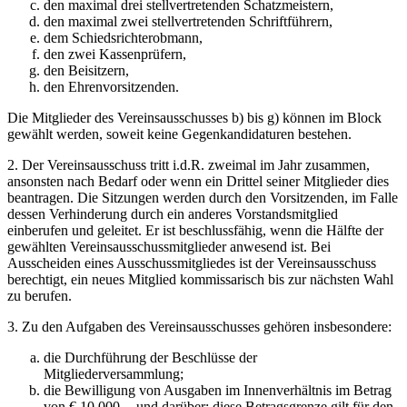
den maximal drei stellvertretenden Schatzmeistern,
den maximal zwei stellvertretenden Schriftführern,
dem Schiedsrichterobmann,
den zwei Kassenprüfern,
den Beisitzern,
den Ehrenvorsitzenden.
Die Mitglieder des Vereinsausschusses b) bis g) können im Block
gewählt werden, soweit keine Gegenkandidaturen bestehen.
2. Der Vereinsausschuss tritt i.d.R. zweimal im Jahr zusammen,
ansonsten nach Bedarf oder wenn ein Drittel seiner Mitglieder dies
beantragen. Die Sitzungen werden durch den Vorsitzenden, im Falle
dessen Verhinderung durch ein anderes Vorstandsmitglied
einberufen und geleitet. Er ist beschlussfähig, wenn die Hälfte der
gewählten Vereinsausschussmitglieder anwesend ist. Bei
Ausscheiden eines Ausschussmitgliedes ist der Vereinsausschuss
berechtigt, ein neues Mitglied kommissarisch bis zur nächsten Wahl
zu berufen.
3. Zu den Aufgaben des Vereinsausschusses gehören insbesondere:
die Durchführung der Beschlüsse der
Mitgliederversammlung;
die Bewilligung von Ausgaben im Innenverhältnis im Betrag
von € 10.000,-- und darüber; diese Betragsgrenze gilt für den