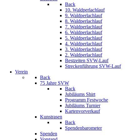
Back
10. Waldperlachlauf
9. Waldperlachlauf
8. Waldperlachlauf
7. Waldperlachlauf
6. Waldperlachlauf
5. Waldperlachlauf
4. Waldperlachlauf
3. Waldperlachlauf
2. Waldperlachlauf
Bestzeiten SVW-Lauf
Streckenführung SVW-Lauf
Verein
Back
75 Jahre SVW
Back
Jubiläums Shirt
Programm Festwoche
Jubiläums Turnier
Kartenvorverkauf
Kunstrasen
Back
Spendenbarometer
Spenden
Vorstand