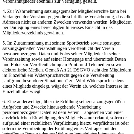
Vereinsmitglieder ebenfalls zur Verfügung gestellt.
4. Zur Wahrnehmung satzungsgemäßer Mitgliederrechte kann bei
Verlangen der Vorstand gegen die schriftliche Versicherung, dass die
Adressen nicht zu anderen Zwecken verwendet werden, Mitgliedern
bei Darlegung eines berechtigten Interesses Einsicht in das
Mitgliederverzeichnis gewähren.
5. Im Zusammenhang mit seinem Sportbetrieb sowie sonstigen
satzungsgemäßen Veranstaltungen veröffentlicht der Verein
personenbezogene Daten und Fotos seiner Mitglieder in seiner
Vereinszeitung sowie auf seiner Homepage und übermittelt Daten
und Fotos zur Veröffentlichung an Print- und Telemedien sowie
elektronische Medien. Gemäß Art 21 DSGVO steht den Mitgliedern
im Einzelfall ein Widerspruchsrecht gegen die Verarbeitung
„aufgrund besonderer Situationen“ zu. Wird Widerspruch seitens
eines Mitglieds eingelegt, wägt der Verein ab, welches Interesse im
Einzelfall überwiegt.
6. Eine anderweitige, über die Erfüllung seiner satzungsgemäßen
Aufgaben und Zwecke hinausgehende Verarbeitung
personenbezogener Daten ist dem Verein – abgesehen von einer
ausdrücklichen Einwilligung des Mitglieds – nur erlaubt, sofern er
aufgrund einer rechtlichen Verpflichtung hierzu verpflichtet ist oder
sofern die Verarbeitung der Erfüllung eines Vertrages mit der
betroffenen Person oder zur Wahrung berechtigter Interessen des