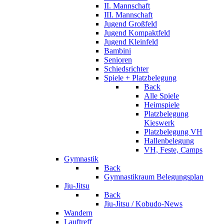
II. Mannschaft
III. Mannschaft
Jugend Großfeld
Jugend Kompaktfeld
Jugend Kleinfeld
Bambini
Senioren
Schiedsrichter
Spiele + Platzbelegung
Back
Alle Spiele
Heimspiele
Platzbelegung
Kieswerk
Platzbelegung VH
Hallenbelegung
VH, Feste, Camps
Gymnastik
Back
Gymnastikraum Belegungsplan
Jiu-Jitsu
Back
Jiu-Jitsu / Kobudo-News
Wandern
Lauftreff