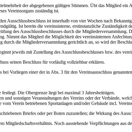
ittelmehrheit der abgegebenen gültigen Stimmen. Übt das Mitglied ein 
ses Vereinsorgans zuständig ist.
en Ausschlussbeschluss ist innerhalb von vier Wochen nach Bekanntga
dgültig. Ist bereits die vereinsinterne, erstinstanzliche Zuständigkei
erprüfung des Ausschlussbeschlusses durch die Mitgliederversammlung.
ng. Nimmt das Mitglied die Möglichkeit des vereinsinternen Anfechtung
g durch die Mitgliederversammlung gerichtlich an, so wird der Beschl
eginnt jeweils mit Zustellung des Ausschlussbeschlusses bzw. des verei
huss seinen Beschluss für vorläufig vollziehbar erklären.
s bei Vorliegen einer der in Abs. 3 für den Vereinsausschluss genan
estlegt. Die Obergrenze liegt bei maximal 3 Jahresbeiträgen.
hen und sonstigen Veranstaltungen des Vereins oder der Verbände, welc
lle vom Verein betriebenen Sportanlagen und/oder Gebäude incl. Verein
schriebenen Briefes oder per Boten zuzustellen; die Wirkung des Ausschl
em Mitgliedschaftsverhältnis. Noch ausstehende Verpflichtungen aus de