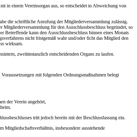
Amt in einem Vereinsorgan aus, so entscheidet in Abweichung von
be die schriftliche Anrufung der Mitgliederversammlung zulässig.
t der Mitgliederversammlung für den Ausschlussbeschluss begründet, so
 Der Betreffende kann den Ausschlussbeschluss binnen eines Monats
sverfahrens nicht fristgemäß wahr und/oder ficht das Mitglied den
uss wirksam.
nsintern, zweitinstanzlich entscheidenden Organs zu laufen.
nten Voraussetzungen mit folgenden Ordnungsmaßnahmen belegt
hen der Verein angehört,
sheim.
ussbeschlusses tritt jedoch bereits mit der Beschlussfassung ein.
m Mitgliedschaftsverhältnis, insbesondere ausstehende