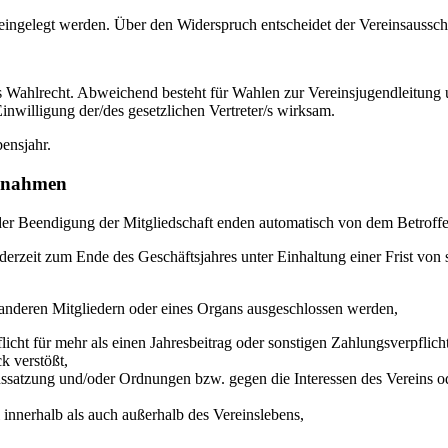
eingelegt werden. Über den Widerspruch entscheidet der Vereinsaussch
es Wahlrecht. Abweichend besteht für Wahlen zur Vereinsjugendleitung 
inwilligung der/des gesetzlichen Vertreter/s wirksam.
ensjahr.
aßnahmen
t der Beendigung der Mitgliedschaft enden automatisch von dem Betroff
 jederzeit zum Ende des Geschäftsjahres unter Einhaltung einer Frist v
 anderen Mitgliedern oder eines Organs ausgeschlossen werden,
flicht für mehr als einen Jahresbeitrag oder sonstigen Zahlungsverpfli
k verstößt,
inssatzung und/oder Ordnungen bzw. gegen die Interessen des Vereins
 innerhalb als auch außerhalb des Vereinslebens,