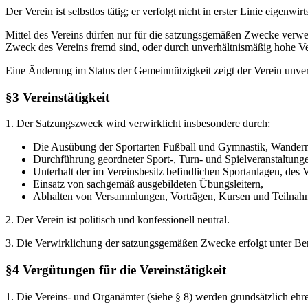
Der Verein ist selbstlos tätig; er verfolgt nicht in erster Linie eigenwi
Mittel des Vereins dürfen nur für die satzungsgemäßen Zwecke verwe
Zweck des Vereins fremd sind, oder durch unverhältnismäßig hohe V
Eine Änderung im Status der Gemeinnützigkeit zeigt der Verein unve
§3 Vereinstätigkeit
1. Der Satzungszweck wird verwirklicht insbesondere durch:
Die Ausübung der Sportarten Fußball und Gymnastik, Wandern,
Durchführung geordneter Sport-, Turn- und Spielveranstaltunge
Unterhalt der im Vereinsbesitz befindlichen Sportanlagen, des 
Einsatz von sachgemäß ausgebildeten Übungsleitern,
Abhalten von Versammlungen, Vorträgen, Kursen und Teilna
2. Der Verein ist politisch und konfessionell neutral.
3. Die Verwirklichung der satzungsgemäßen Zwecke erfolgt unter Berü
§4 Vergütungen für die Vereinstätigkeit
1. Die Vereins- und Organämter (siehe § 8) werden grundsätzlich ehr