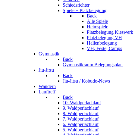
Schiedsrichter
Spiele + Platzbelegung
Back
Alle Spiele
Heimspiele
Platzbelegung Kieswerk
Platzbelegung VH
Hallenbelegung
VH, Feste, Camps
Gymnastik
Back
Gymnastikraum Belegungsplan
Jiu-Jitsu
Back
Jiu-Jitsu / Kobudo-News
Wandern
Lauftreff
Back
10. Waldperlachlauf
9. Waldperlachlauf
8. Waldperlachlauf
7. Waldperlachlauf
6. Waldperlachlauf
5. Waldperlachlauf