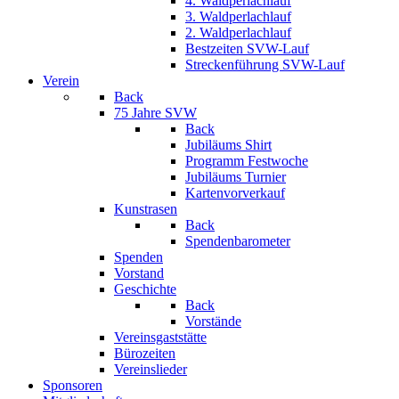
4. Waldperlachlauf
3. Waldperlachlauf
2. Waldperlachlauf
Bestzeiten SVW-Lauf
Streckenführung SVW-Lauf
Verein
Back
75 Jahre SVW
Back
Jubiläums Shirt
Programm Festwoche
Jubiläums Turnier
Kartenvorverkauf
Kunstrasen
Back
Spendenbarometer
Spenden
Vorstand
Geschichte
Back
Vorstände
Vereinsgaststätte
Bürozeiten
Vereinslieder
Sponsoren