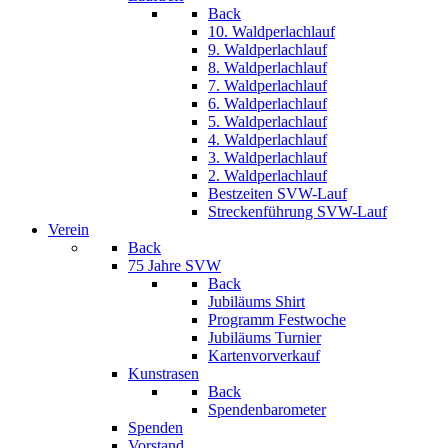
Back
10. Waldperlachlauf
9. Waldperlachlauf
8. Waldperlachlauf
7. Waldperlachlauf
6. Waldperlachlauf
5. Waldperlachlauf
4. Waldperlachlauf
3. Waldperlachlauf
2. Waldperlachlauf
Bestzeiten SVW-Lauf
Streckenführung SVW-Lauf
Verein
Back
75 Jahre SVW
Back
Jubiläums Shirt
Programm Festwoche
Jubiläums Turnier
Kartenvorverkauf
Kunstrasen
Back
Spendenbarometer
Spenden
Vorstand