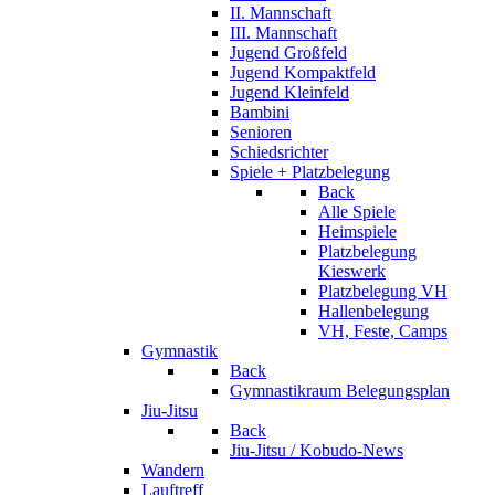
II. Mannschaft
III. Mannschaft
Jugend Großfeld
Jugend Kompaktfeld
Jugend Kleinfeld
Bambini
Senioren
Schiedsrichter
Spiele + Platzbelegung
Back
Alle Spiele
Heimspiele
Platzbelegung
Kieswerk
Platzbelegung VH
Hallenbelegung
VH, Feste, Camps
Gymnastik
Back
Gymnastikraum Belegungsplan
Jiu-Jitsu
Back
Jiu-Jitsu / Kobudo-News
Wandern
Lauftreff