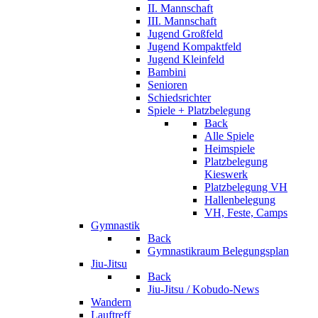
II. Mannschaft
III. Mannschaft
Jugend Großfeld
Jugend Kompaktfeld
Jugend Kleinfeld
Bambini
Senioren
Schiedsrichter
Spiele + Platzbelegung
Back
Alle Spiele
Heimspiele
Platzbelegung
Kieswerk
Platzbelegung VH
Hallenbelegung
VH, Feste, Camps
Gymnastik
Back
Gymnastikraum Belegungsplan
Jiu-Jitsu
Back
Jiu-Jitsu / Kobudo-News
Wandern
Lauftreff