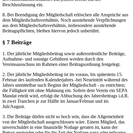
Beschlussfassung ein.
8. Bei Beendigung der Mitgliedschaft erlöschen alle Ansprüche aus
dem Mitgliedschaftsverhältnis. Noch ausstehende Verpflichtungen
aus dem Mitgliedschaftsverhältnis, insbesondere ausstehende
Beitragspflichten, bleiben hiervon jedoch unberührt.
§ 7 Beiträge
1. Der jährliche Mitgliedsbeitrag sowie außerordentliche Beiträge,
Aufnahme- und sonstige Gebühren werden durch den
Vereinsausschuss im Rahmen einer Beitragsordnung festgelegt.
2. Der jährliche Mitgliedsbeitrag ist im voraus, bis spätestens 15.
Februar des laufenden Kalenderjahres -bei Neueintritt während des
Jahres unmittelbar nach Beginn der Mitgliedschaft - zu entrichten;
die Fälligkeit tritt ohne Mahnung ein. Sofern dem Verein ein SEPA
Mandat erteilt wird, erfolgt die Abbuchung des Jahresbeitrags i.d.R.
in zwei Tranchen je zur Hälfte im Januar/Februar und im
Juli/August.
3. Die Beiträge dürfen nicht so hoch sein, dass die Allgemeinheit
von der Mitgliedschaft ausgeschlossen wäre. Einem Mitglied, das
unverschuldet in eine finanzielle Notlage geraten ist, kann der
Betrag gestundet oder für die Zeit der Notlage ganz oder teilweise