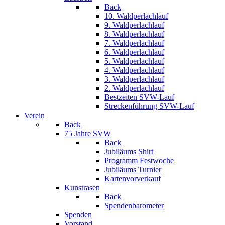
Back
10. Waldperlachlauf
9. Waldperlachlauf
8. Waldperlachlauf
7. Waldperlachlauf
6. Waldperlachlauf
5. Waldperlachlauf
4. Waldperlachlauf
3. Waldperlachlauf
2. Waldperlachlauf
Bestzeiten SVW-Lauf
Streckenführung SVW-Lauf
Verein
Back
75 Jahre SVW
Back
Jubiläums Shirt
Programm Festwoche
Jubiläums Turnier
Kartenvorverkauf
Kunstrasen
Back
Spendenbarometer
Spenden
Vorstand