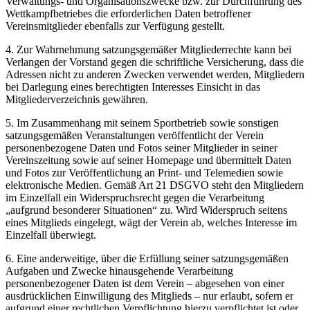
Verwaltungs- und Organisationszwecke bzw. zur Durchführung des
Wettkampfbetriebes die erforderlichen Daten betroffener
Vereinsmitglieder ebenfalls zur Verfügung gestellt.
4. Zur Wahrnehmung satzungsgemäßer Mitgliederrechte kann bei
Verlangen der Vorstand gegen die schriftliche Versicherung, dass die
Adressen nicht zu anderen Zwecken verwendet werden, Mitgliedern
bei Darlegung eines berechtigten Interesses Einsicht in das
Mitgliederverzeichnis gewähren.
5. Im Zusammenhang mit seinem Sportbetrieb sowie sonstigen
satzungsgemäßen Veranstaltungen veröffentlicht der Verein
personenbezogene Daten und Fotos seiner Mitglieder in seiner
Vereinszeitung sowie auf seiner Homepage und übermittelt Daten
und Fotos zur Veröffentlichung an Print- und Telemedien sowie
elektronische Medien. Gemäß Art 21 DSGVO steht den Mitgliedern
im Einzelfall ein Widerspruchsrecht gegen die Verarbeitung
„aufgrund besonderer Situationen“ zu. Wird Widerspruch seitens
eines Mitglieds eingelegt, wägt der Verein ab, welches Interesse im
Einzelfall überwiegt.
6. Eine anderweitige, über die Erfüllung seiner satzungsgemäßen
Aufgaben und Zwecke hinausgehende Verarbeitung
personenbezogener Daten ist dem Verein – abgesehen von einer
ausdrücklichen Einwilligung des Mitglieds – nur erlaubt, sofern er
aufgrund einer rechtlichen Verpflichtung hierzu verpflichtet ist oder