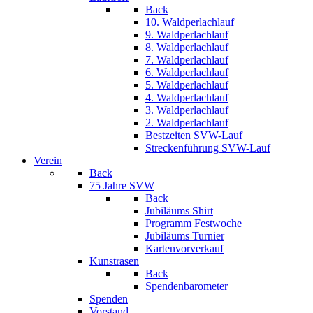
Back
10. Waldperlachlauf
9. Waldperlachlauf
8. Waldperlachlauf
7. Waldperlachlauf
6. Waldperlachlauf
5. Waldperlachlauf
4. Waldperlachlauf
3. Waldperlachlauf
2. Waldperlachlauf
Bestzeiten SVW-Lauf
Streckenführung SVW-Lauf
Verein
Back
75 Jahre SVW
Back
Jubiläums Shirt
Programm Festwoche
Jubiläums Turnier
Kartenvorverkauf
Kunstrasen
Back
Spendenbarometer
Spenden
Vorstand