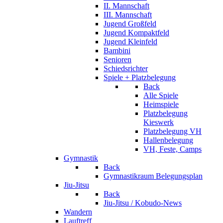
II. Mannschaft
III. Mannschaft
Jugend Großfeld
Jugend Kompaktfeld
Jugend Kleinfeld
Bambini
Senioren
Schiedsrichter
Spiele + Platzbelegung
Back
Alle Spiele
Heimspiele
Platzbelegung
Kieswerk
Platzbelegung VH
Hallenbelegung
VH, Feste, Camps
Gymnastik
Back
Gymnastikraum Belegungsplan
Jiu-Jitsu
Back
Jiu-Jitsu / Kobudo-News
Wandern
Lauftreff