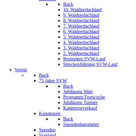
Back
10. Waldperlachlauf
9. Waldperlachlauf
8. Waldperlachlauf
7. Waldperlachlauf
6. Waldperlachlauf
5. Waldperlachlauf
4. Waldperlachlauf
3. Waldperlachlauf
2. Waldperlachlauf
Bestzeiten SVW-Lauf
Streckenführung SVW-Lauf
Verein
Back
75 Jahre SVW
Back
Jubiläums Shirt
Programm Festwoche
Jubiläums Turnier
Kartenvorverkauf
Kunstrasen
Back
Spendenbarometer
Spenden
Vorstand