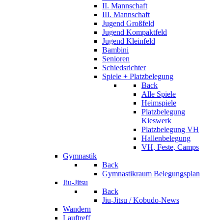
II. Mannschaft
III. Mannschaft
Jugend Großfeld
Jugend Kompaktfeld
Jugend Kleinfeld
Bambini
Senioren
Schiedsrichter
Spiele + Platzbelegung
Back
Alle Spiele
Heimspiele
Platzbelegung
Kieswerk
Platzbelegung VH
Hallenbelegung
VH, Feste, Camps
Gymnastik
Back
Gymnastikraum Belegungsplan
Jiu-Jitsu
Back
Jiu-Jitsu / Kobudo-News
Wandern
Lauftreff