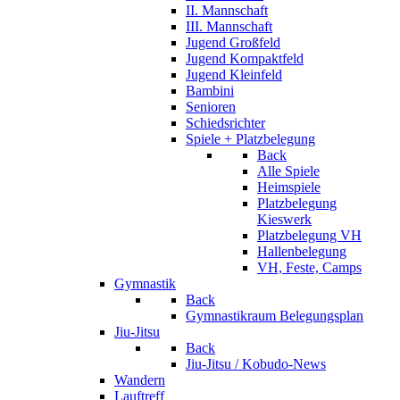
II. Mannschaft
III. Mannschaft
Jugend Großfeld
Jugend Kompaktfeld
Jugend Kleinfeld
Bambini
Senioren
Schiedsrichter
Spiele + Platzbelegung
Back
Alle Spiele
Heimspiele
Platzbelegung
Kieswerk
Platzbelegung VH
Hallenbelegung
VH, Feste, Camps
Gymnastik
Back
Gymnastikraum Belegungsplan
Jiu-Jitsu
Back
Jiu-Jitsu / Kobudo-News
Wandern
Lauftreff