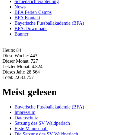
Schiedsrichterabteilung
News
BFA Ferien-Camps
BFA Kontakt
Bayerische Fussballakademie (BFA)
BFA-Downloads
Banner
Heute:
84
Diese Woche:
443
Dieser Monat:
727
Letzter Monat:
4.824
Dieses Jahr:
28.564
Total:
2.633.757
Meist gelesen
Bayerische Fussballakademie (BFA)
Impressum
Datenschutz
Satzung des SV Waldperlach
Erste Mannschaft
Die Satzung des SV Waldperlach