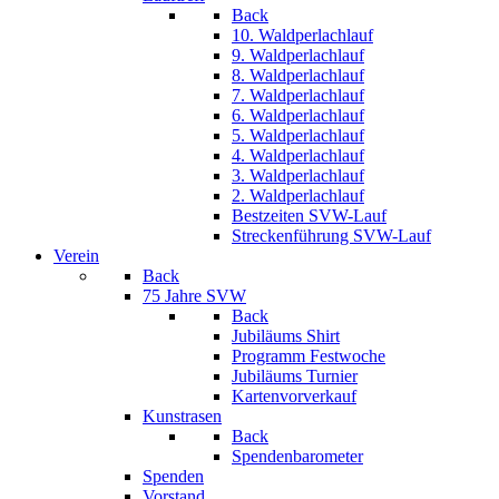
Back
10. Waldperlachlauf
9. Waldperlachlauf
8. Waldperlachlauf
7. Waldperlachlauf
6. Waldperlachlauf
5. Waldperlachlauf
4. Waldperlachlauf
3. Waldperlachlauf
2. Waldperlachlauf
Bestzeiten SVW-Lauf
Streckenführung SVW-Lauf
Verein
Back
75 Jahre SVW
Back
Jubiläums Shirt
Programm Festwoche
Jubiläums Turnier
Kartenvorverkauf
Kunstrasen
Back
Spendenbarometer
Spenden
Vorstand