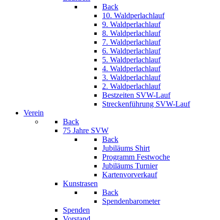
Back
10. Waldperlachlauf
9. Waldperlachlauf
8. Waldperlachlauf
7. Waldperlachlauf
6. Waldperlachlauf
5. Waldperlachlauf
4. Waldperlachlauf
3. Waldperlachlauf
2. Waldperlachlauf
Bestzeiten SVW-Lauf
Streckenführung SVW-Lauf
Verein
Back
75 Jahre SVW
Back
Jubiläums Shirt
Programm Festwoche
Jubiläums Turnier
Kartenvorverkauf
Kunstrasen
Back
Spendenbarometer
Spenden
Vorstand