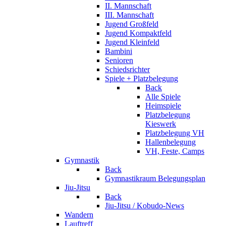
II. Mannschaft
III. Mannschaft
Jugend Großfeld
Jugend Kompaktfeld
Jugend Kleinfeld
Bambini
Senioren
Schiedsrichter
Spiele + Platzbelegung
Back
Alle Spiele
Heimspiele
Platzbelegung
Kieswerk
Platzbelegung VH
Hallenbelegung
VH, Feste, Camps
Gymnastik
Back
Gymnastikraum Belegungsplan
Jiu-Jitsu
Back
Jiu-Jitsu / Kobudo-News
Wandern
Lauftreff