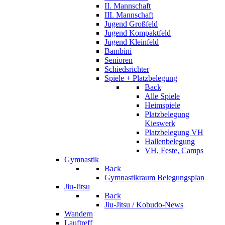
II. Mannschaft
III. Mannschaft
Jugend Großfeld
Jugend Kompaktfeld
Jugend Kleinfeld
Bambini
Senioren
Schiedsrichter
Spiele + Platzbelegung
Back
Alle Spiele
Heimspiele
Platzbelegung
Kieswerk
Platzbelegung VH
Hallenbelegung
VH, Feste, Camps
Gymnastik
Back
Gymnastikraum Belegungsplan
Jiu-Jitsu
Back
Jiu-Jitsu / Kobudo-News
Wandern
Lauftreff