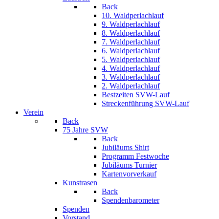
Back
10. Waldperlachlauf
9. Waldperlachlauf
8. Waldperlachlauf
7. Waldperlachlauf
6. Waldperlachlauf
5. Waldperlachlauf
4. Waldperlachlauf
3. Waldperlachlauf
2. Waldperlachlauf
Bestzeiten SVW-Lauf
Streckenführung SVW-Lauf
Verein
Back
75 Jahre SVW
Back
Jubiläums Shirt
Programm Festwoche
Jubiläums Turnier
Kartenvorverkauf
Kunstrasen
Back
Spendenbarometer
Spenden
Vorstand