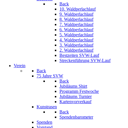
Back
10. Waldperlachlauf
9. Waldperlachlauf
8. Waldperlachlauf
7. Waldperlachlauf
6. Waldperlachlauf
5. Waldperlachlauf
4. Waldperlachlauf
3. Waldperlachlauf
2. Waldperlachlauf
Bestzeiten SVW-Lauf
Streckenführung SVW-Lauf
Verein
Back
75 Jahre SVW
Back
Jubiläums Shirt
Programm Festwoche
Jubiläums Turnier
Kartenvorverkauf
Kunstrasen
Back
Spendenbarometer
Spenden
Vorstand