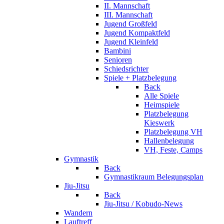
II. Mannschaft
III. Mannschaft
Jugend Großfeld
Jugend Kompaktfeld
Jugend Kleinfeld
Bambini
Senioren
Schiedsrichter
Spiele + Platzbelegung
Back
Alle Spiele
Heimspiele
Platzbelegung
Kieswerk
Platzbelegung VH
Hallenbelegung
VH, Feste, Camps
Gymnastik
Back
Gymnastikraum Belegungsplan
Jiu-Jitsu
Back
Jiu-Jitsu / Kobudo-News
Wandern
Lauftreff