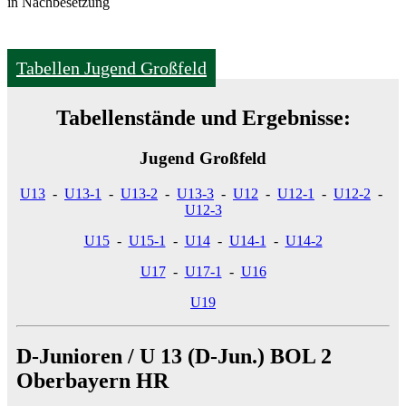
in Nachbesetzung
Tabellen Jugend Großfeld
Tabellenstände und Ergebnisse:
Jugend Großfeld
U13
-
U13-1
-
U13-2
-
U13-3
-
U12
-
U12-1
-
U12-2
-
U12-3
U15
-
U15-1
-
U14
-
U14-1
-
U14-2
U17
-
U17-1
-
U16
U19
D-Junioren / U 13 (D-Jun.) BOL 2
Oberbayern HR