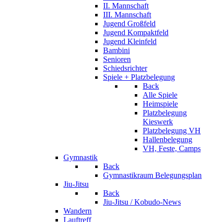
II. Mannschaft
III. Mannschaft
Jugend Großfeld
Jugend Kompaktfeld
Jugend Kleinfeld
Bambini
Senioren
Schiedsrichter
Spiele + Platzbelegung
Back
Alle Spiele
Heimspiele
Platzbelegung
Kieswerk
Platzbelegung VH
Hallenbelegung
VH, Feste, Camps
Gymnastik
Back
Gymnastikraum Belegungsplan
Jiu-Jitsu
Back
Jiu-Jitsu / Kobudo-News
Wandern
Lauftreff