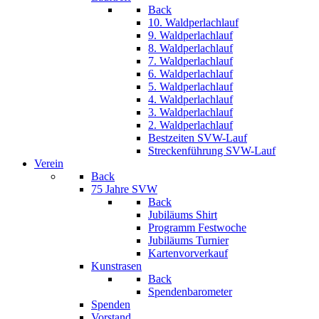
Back
10. Waldperlachlauf
9. Waldperlachlauf
8. Waldperlachlauf
7. Waldperlachlauf
6. Waldperlachlauf
5. Waldperlachlauf
4. Waldperlachlauf
3. Waldperlachlauf
2. Waldperlachlauf
Bestzeiten SVW-Lauf
Streckenführung SVW-Lauf
Verein
Back
75 Jahre SVW
Back
Jubiläums Shirt
Programm Festwoche
Jubiläums Turnier
Kartenvorverkauf
Kunstrasen
Back
Spendenbarometer
Spenden
Vorstand